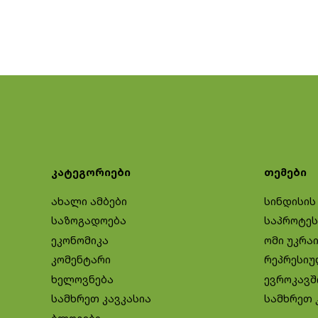
კატეგორიები
თემები
ახალი ამბები
სინდისის
საზოგადოება
საპროტეს
ეკონომიკა
ომი უკრა
კომენტარი
რეპრესიუ
ხელოვნება
ევროკავშ
სამხრეთ კავკასია
სამხრეთ 