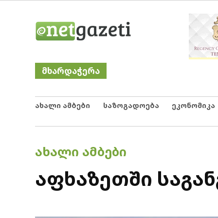
Skip
Netgazeti
ნეტგაზეთი
to
content
მხარდაჭერა
ახალი ამბები
საზოგადოება
ეკონომიკა
POSTED
ᲐᲮᲐᲚᲘ ᲐᲛᲑᲔᲑᲘ
IN
აფხაზეთში საგა