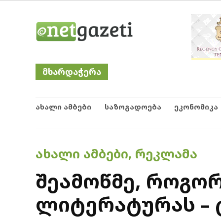
Skip
Netgazeti
ნეტგაზეთი
to
content
მხარდაჭერა
ახალი ამბები
საზოგადოება
ეკონომიკა
POSTED
ᲐᲮᲐᲚᲘ ᲐᲛᲑᲔᲑᲘ
,
ᲠᲔᲙᲚᲐᲛᲐ
IN
შეამოწმე, როგო
ლიტერატურას – 