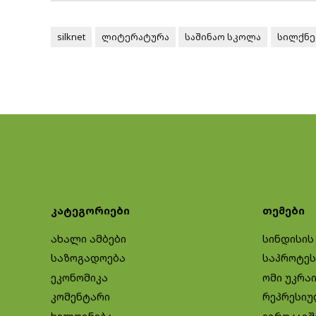
silknet
ლიტერატურა
საშინაო სკოლა
სილქნე
კატეგორიები
თემები
ახალი ამბები
სინდისის
საზოგადოება
საპროტეს
ეკონომიკა
ომი უკრა
კომენტარი
რეპრესიუ