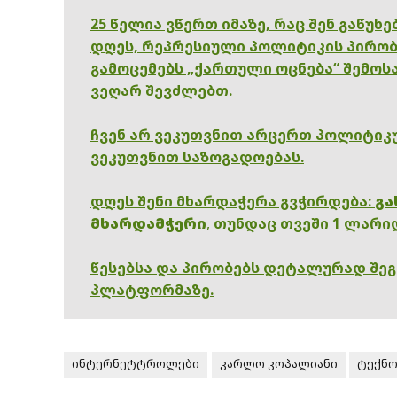
25 წელია ვწერთ იმაზე, რაც შენ გაწუხ
დღეს, რეპრესიული პოლიტიკის პირობ
გამოცემებს „ქართული ოცნება“ შემოსა
ვეღარ შევძლებთ.
ჩვენ არ ვეკუთვნით არცერთ პოლიტიკუ
ვეკუთვნით საზოგადოებას.
დღეს შენი მხარდაჭერა გვჭირდება:
გა
მხარდამჭერი
,
თუნდაც თვეში 1 ლარი
წესებსა და პირობებს დეტალურად შე
პლატფორმაზე.
ინტერნეტტროლები
კარლო კოპალიანი
ტექნ