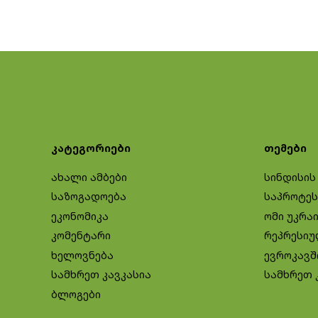
კატეგორიები
თემები
ახალი ამბები
სინდისის
საზოგადოება
საპროტეს
ეკონომიკა
ომი უკრა
კომენტარი
რეპრესიუ
ხელოვნება
ევროკავშ
სამხრეთ კავკასია
სამხრეთ 
ბლოგები