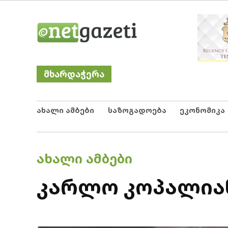
Skip
Netgazeti
ნეტგაზეთი
to
content
მხარდაჭერა
ახალი ამბები
საზოგადოება
ეკონომიკა
POSTED
ᲐᲮᲐᲚᲘ ᲐᲛᲑᲔᲑᲘ
IN
კარლო კოპალიან