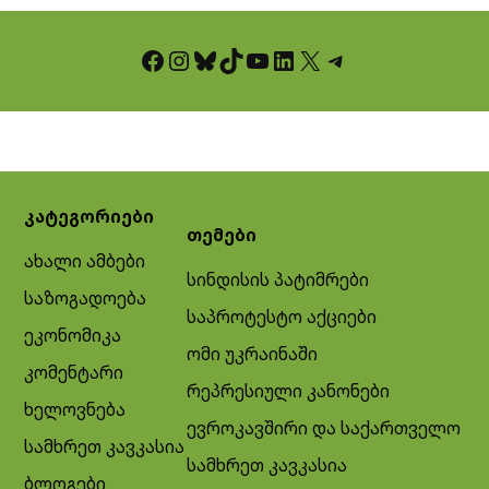
Facebook
Instagram
Bluesky
TikTok
YouTube
LinkedIn
X
Telegram
კატეგორიები
თემები
ახალი ამბები
სინდისის პატიმრები
საზოგადოება
საპროტესტო აქციები
ეკონომიკა
ომი უკრაინაში
კომენტარი
რეპრესიული კანონები
ხელოვნება
ევროკავშირი და საქართველო
სამხრეთ კავკასია
სამხრეთ კავკასია
ბლოგები