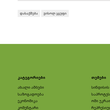
დასაქმება
ვისოლ ჯგუფი
კატეგორიები
თემები
ახალი ამბები
სინდისის
საზოგადოება
საპროტეს
ეკონომიკა
ომი უკრა
კომენტარი
რეპრესიუ