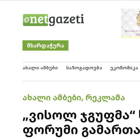
Skip
Netgazeti
ნეტგაზეთი
to
content
მხარდაჭერა
ახალი ამბები
საზოგადოება
ეკონომიკა
POSTED
ᲐᲮᲐᲚᲘ ᲐᲛᲑᲔᲑᲘ
,
ᲠᲔᲙᲚᲐᲛᲐ
IN
„ვისოლ ჯგუფმა“
ფორუმი გამართ