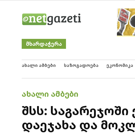
Skip
Netgazeti
ნეტგაზეთი
to
content
მხარდაჭერა
ახალი ამბები
საზოგადოება
ეკონომიკა
POSTED
ᲐᲮᲐᲚᲘ ᲐᲛᲑᲔᲑᲘ
IN
შსს: საგარეჯოში
დაეჯახა და მოკ