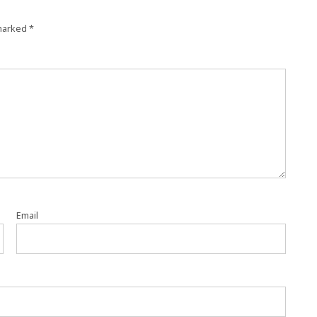
 marked
*
Email