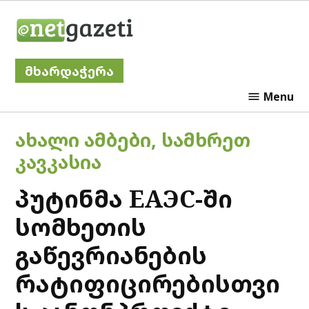
Skip
Netgazeti
to
content
მხარდაჭერა
Menu
POSTED
ᲐᲮᲐᲚᲘ ᲐᲛᲑᲔᲑᲘ
,
ᲡᲐᲛᲮᲠᲔᲗ
IN
ᲙᲐᲕᲙᲐᲡᲘᲐ
პუტინმა ЕАЭС-ში
სომხეთის
გაწევრიანების
რატიფიცირებისთვი