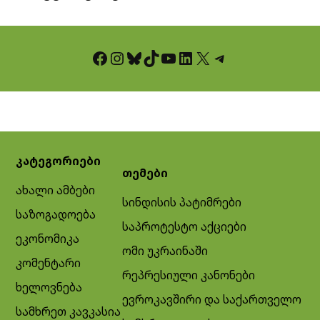
Facebook
Instagram
Bluesky
TikTok
YouTube
LinkedIn
X
Telegram
კატეგორიები
თემები
ახალი ამბები
სინდისის პატიმრები
საზოგადოება
საპროტესტო აქციები
ეკონომიკა
ომი უკრაინაში
კომენტარი
რეპრესიული კანონები
ხელოვნება
ევროკავშირი და საქართველო
სამხრეთ კავკასია