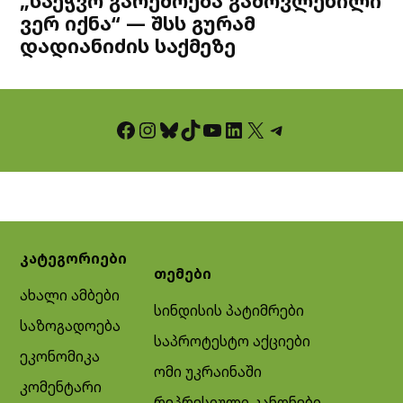
„საეჭვო გარემოება გამოვლენილი
ვერ იქნა“ — შსს გურამ
დადიანიძის საქმეზე
Facebook
Instagram
Bluesky
TikTok
YouTube
LinkedIn
X
Telegram
კატეგორიები
თემები
ახალი ამბები
სინდისის პატიმრები
საზოგადოება
საპროტესტო აქციები
ეკონომიკა
ომი უკრაინაში
კომენტარი
რეპრესიული კანონები