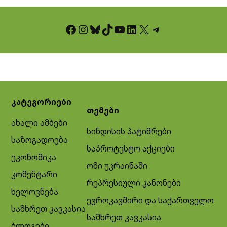
Facebook
Instagram
Bluesky
TikTok
YouTube
LinkedIn
X
Telegram
კატეგორიები
თემები
ახალი ამბები
სინდისის პატიმრები
საზოგადოება
საპროტესტო აქციები
ეკონომიკა
ომი უკრაინაში
კომენტარი
რეპრესიული კანონები
ხელოვნება
ევროკავშირი და საქართველო
სამხრეთ კავკასია
სამხრეთ კავკასია
ბლოგები