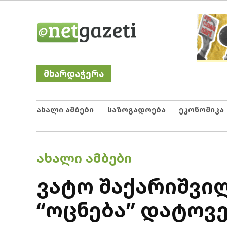
Skip
Netgazeti
ნეტგაზეთი
to
content
მხარდაჭერა
ახალი ამბები
საზოგადოება
ეკონომიკა
POSTED
ᲐᲮᲐᲚᲘ ᲐᲛᲑᲔᲑᲘ
IN
ვატო შაქარიშვილ
“ოცნება” დატოვ