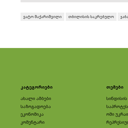
ვატო შაქარიშვილი
თბილისის საკრებულო
ჯაბ
კატეგორიები
თემები
ახალი ამბები
სინდისის
საზოგადოება
საპროტეს
ეკონომიკა
ომი უკრა
კომენტარი
რეპრესიუ