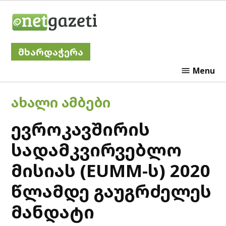
Skip
Netgazeti
to
content
მხარდაჭერა
Menu
POSTED
ᲐᲮᲐᲚᲘ ᲐᲛᲑᲔᲑᲘ
IN
ევროკავშირის
სადამკვირვებლო
მისიას (EUMM-ს) 2020
წლამდე გაუგრძელეს
მანდატი