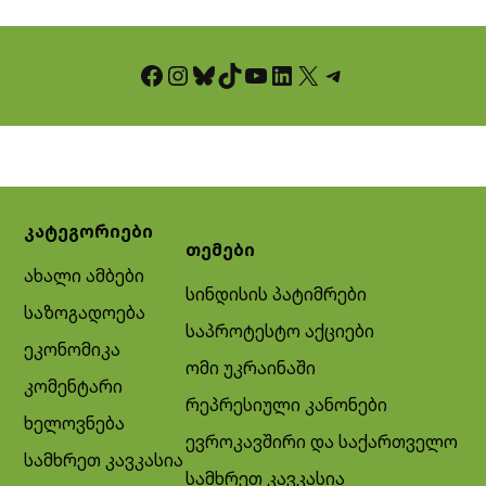
Facebook
Instagram
Bluesky
TikTok
YouTube
LinkedIn
X
Telegram
კატეგორიები
თემები
ახალი ამბები
სინდისის პატიმრები
საზოგადოება
საპროტესტო აქციები
ეკონომიკა
ომი უკრაინაში
კომენტარი
რეპრესიული კანონები
ხელოვნება
ევროკავშირი და საქართველო
სამხრეთ კავკასია
სამხრეთ კავკასია