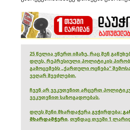
25 წელია ვწერთ იმაზე, რაც შენ გაწუხ
დღეს, რეპრესიული პოლიტიკის პირობ
გამოცემებს „ქართული ოცნება“ შემოსა
ვეღარ შევძლებთ.
ჩვენ არ ვეკუთვნით არცერთ პოლიტიკუ
ვეკუთვნით საზოგადოებას.
დღეს შენი მხარდაჭერა გვჭირდება:
გა
მხარდამჭერი
,
თუნდაც თვეში 1 ლარი