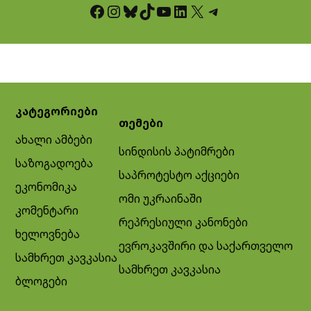
Facebook
Instagram
Bluesky
TikTok
YouTube
LinkedIn
X
Telegram
კატეგორიები
თემები
ახალი ამბები
სინდისის პატიმრები
საზოგადოება
საპროტესტო აქციები
ეკონომიკა
ომი უკრაინაში
კომენტარი
რეპრესიული კანონები
ხელოვნება
ევროკავშირი და საქართველო
სამხრეთ კავკასია
სამხრეთ კავკასია
ბლოგები