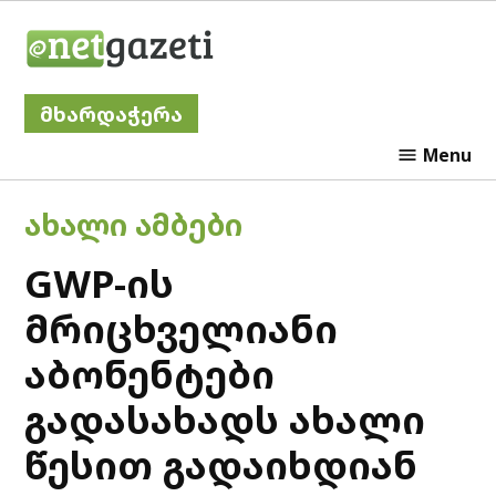
Skip
Netgazeti
to
content
მხარდაჭერა
Menu
POSTED
ᲐᲮᲐᲚᲘ ᲐᲛᲑᲔᲑᲘ
IN
GWP-ის
მრიცხველიანი
აბონენტები
გადასახადს ახალი
წესით გადაიხდიან