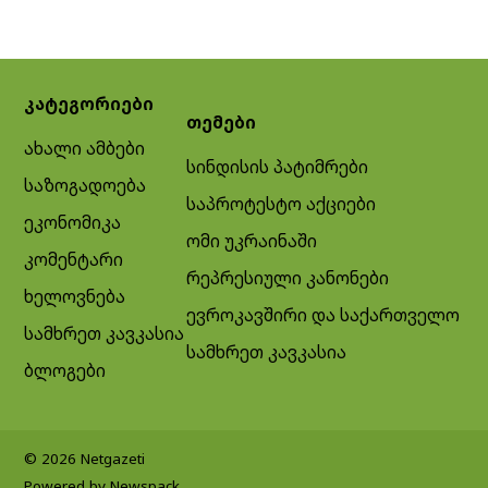
კატეგორიები
თემები
ახალი ამბები
სინდისის პატიმრები
საზოგადოება
საპროტესტო აქციები
ეკონომიკა
ომი უკრაინაში
კომენტარი
რეპრესიული კანონები
ხელოვნება
ევროკავშირი და საქართველო
სამხრეთ კავკასია
სამხრეთ კავკასია
ბლოგები
© 2026 Netgazeti
Powered by Newspack