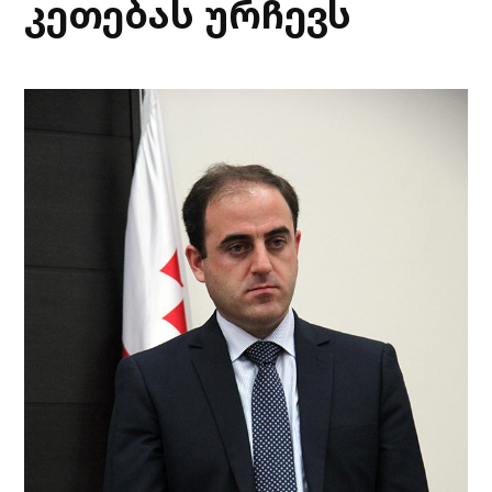
კეთებას ურჩევს