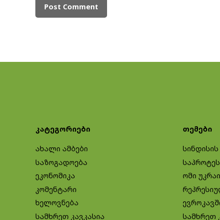
კატეგორიები
თემები
ახალი ამბები
სინდისის
საზოგადოება
საპროტეს
ეკონომიკა
ომი უკრა
კომენტარი
რეპრესიუ
ხელოვნება
ევროკავშ
სამხრეთ კავკასია
სამხრეთ 