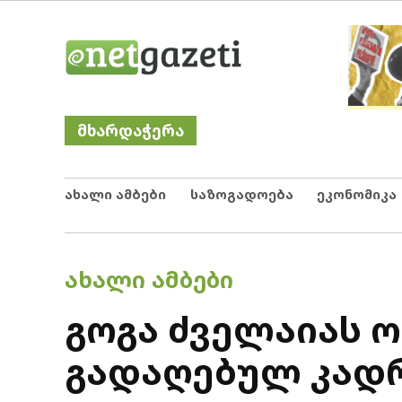
Skip
Netgazeti
ნეტგაზეთი
to
content
მხარდაჭერა
ახალი ამბები
საზოგადოება
ეკონომიკა
POSTED
ᲐᲮᲐᲚᲘ ᲐᲛᲑᲔᲑᲘ
IN
გოგა ძველაიას ო
გადაღებულ კადრ