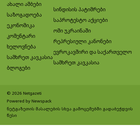
ახალი ამბები
სინდისის პატიმრები
საზოგადოება
საპროტესტო აქციები
ეკონომიკა
ომი უკრაინაში
კომენტარი
რეპრესიული კანონები
ხელოვნება
ევროკავშირი და საქართველო
სამხრეთ კავკასია
სამხრეთ კავკასია
ბლოგები
© 2026 Netgazeti
Powered by Newspack
ნეტგაზეთის მასალების სხვა გამოცემებში გადაბეჭდვის
წესი
Exit mobile version