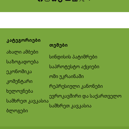
კატეგორიები
თემები
ახალი ამბები
სინდისის პატიმრები
საზოგადოება
საპროტესტო აქციები
ეკონომიკა
ომი უკრაინაში
კომენტარი
რეპრესიული კანონები
ხელოვნება
ევროკავშირი და საქართველო
სამხრეთ კავკასია
სამხრეთ კავკასია
ბლოგები