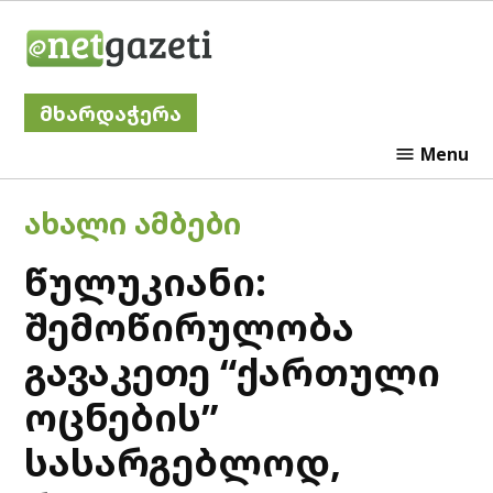
Skip
Netgazeti
to
content
მხარდაჭერა
Menu
POSTED
ᲐᲮᲐᲚᲘ ᲐᲛᲑᲔᲑᲘ
IN
წულუკიანი:
შემოწირულობა
გავაკეთე “ქართული
ოცნების”
სასარგებლოდ,