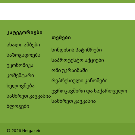
კატეგორიები
თემები
ახალი ამბები
სინდისის პატიმრები
საზოგადოება
საპროტესტო აქციები
ეკონომიკა
ომი უკრაინაში
კომენტარი
რეპრესიული კანონები
ხელოვნება
ევროკავშირი და საქართველო
სამხრეთ კავკასია
სამხრეთ კავკასია
ბლოგები
© 2026 Netgazeti