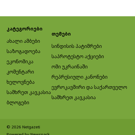
კატეგორიები
თემები
ახალი ამბები
სინდისის პატიმრები
საზოგადოება
საპროტესტო აქციები
ეკონომიკა
ომი უკრაინაში
კომენტარი
რეპრესიული კანონები
ხელოვნება
ევროკავშირი და საქართველო
სამხრეთ კავკასია
სამხრეთ კავკასია
ბლოგები
© 2026 Netgazeti
Powered by Newspack