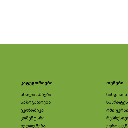
კატეგორიები
თემები
ახალი ამბები
სინდისის
საზოგადოება
საპროტეს
ეკონომიკა
ომი უკრა
კომენტარი
რეპრესიუ
ხელოვნება
ევროკავშ