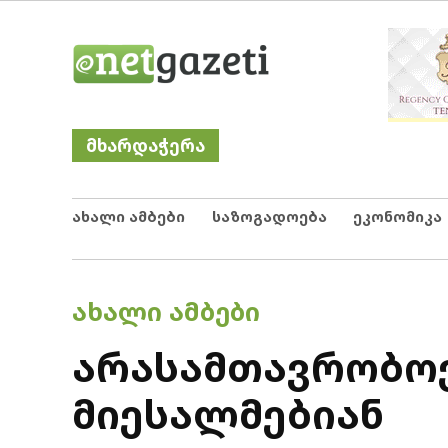
Skip
Netgazeti
ნეტგაზეთი
to
content
მხარდაჭერა
ახალი ამბები
საზოგადოება
ეკონომიკა
POSTED
ᲐᲮᲐᲚᲘ ᲐᲛᲑᲔᲑᲘ
IN
არასამთავრობოე
მიესალმებიან