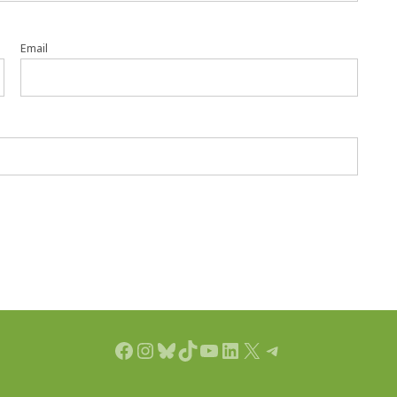
Email
Facebook
Instagram
Bluesky
TikTok
YouTube
LinkedIn
X
Telegram