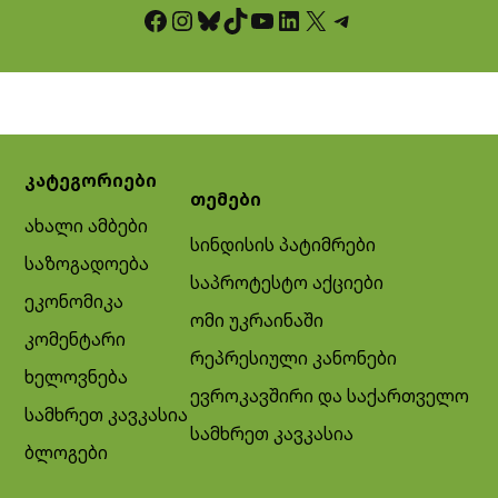
Facebook
Instagram
Bluesky
TikTok
YouTube
LinkedIn
X
Telegram
კატეგორიები
თემები
ახალი ამბები
სინდისის პატიმრები
საზოგადოება
საპროტესტო აქციები
ეკონომიკა
ომი უკრაინაში
კომენტარი
რეპრესიული კანონები
ხელოვნება
ევროკავშირი და საქართველო
სამხრეთ კავკასია
სამხრეთ კავკასია
ბლოგები