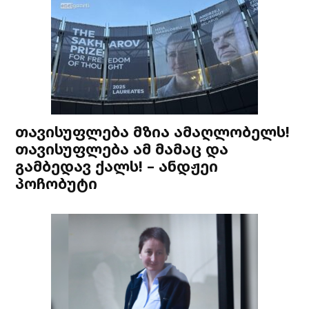
თავისუფლება მზია ამაღლობელს!
თავისუფლება ამ მამაც და
გამბედავ ქალს! – ანდჟეი
პოჩობუტი