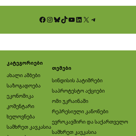
Facebook
Instagram
Bluesky
TikTok
YouTube
LinkedIn
X
Telegram
კატეგორიები
თემები
ახალი ამბები
სინდისის პატიმრები
საზოგადოება
საპროტესტო აქციები
ეკონომიკა
ომი უკრაინაში
კომენტარი
რეპრესიული კანონები
ხელოვნება
ევროკავშირი და საქართველო
სამხრეთ კავკასია
სამხრეთ კავკასია