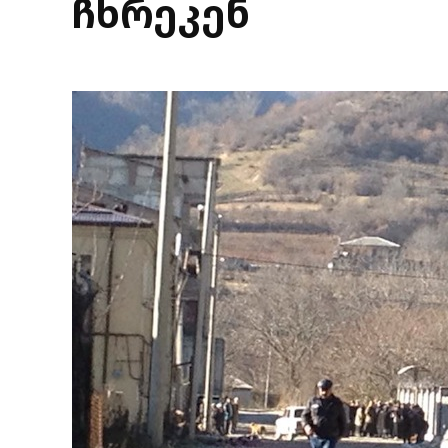
ჩხრეკენ