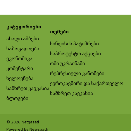
კატეგორიები
თემები
ახალი ამბები
სინდისის პატიმრები
საზოგადოება
საპროტესტო აქციები
ეკონომიკა
ომი უკრაინაში
კომენტარი
რეპრესიული კანონები
ხელოვნება
ევროკავშირი და საქართველო
სამხრეთ კავკასია
სამხრეთ კავკასია
ბლოგები
© 2026 Netgazeti
Powered by Newspack