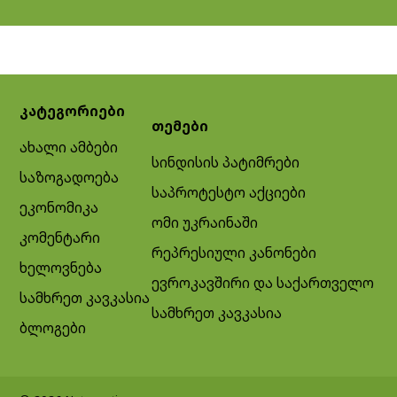
კატეგორიები
თემები
ახალი ამბები
სინდისის პატიმრები
საზოგადოება
საპროტესტო აქციები
ეკონომიკა
ომი უკრაინაში
კომენტარი
რეპრესიული კანონები
ხელოვნება
ევროკავშირი და საქართველო
სამხრეთ კავკასია
სამხრეთ კავკასია
ბლოგები