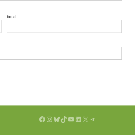
Email
Facebook
Instagram
Bluesky
TikTok
YouTube
LinkedIn
X
Telegram