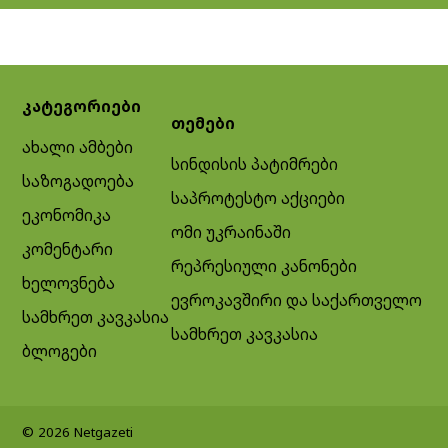
კატეგორიები
თემები
ახალი ამბები
სინდისის პატიმრები
საზოგადოება
საპროტესტო აქციები
ეკონომიკა
ომი უკრაინაში
კომენტარი
რეპრესიული კანონები
ხელოვნება
ევროკავშირი და საქართველო
სამხრეთ კავკასია
სამხრეთ კავკასია
ბლოგები
© 2026 Netgazeti