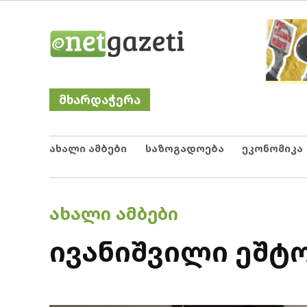
Skip
Netgazeti
ნეტგაზეთი
to
content
მხარდაჭერა
ახალი ამბები
საზოგადოება
ეკონომიკა
POSTED
ᲐᲮᲐᲚᲘ ᲐᲛᲑᲔᲑᲘ
IN
ივანიშვილი ეშტო