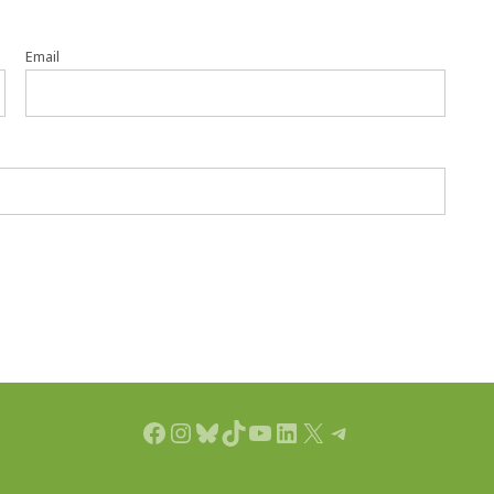
Email
Facebook
Instagram
Bluesky
TikTok
YouTube
LinkedIn
X
Telegram