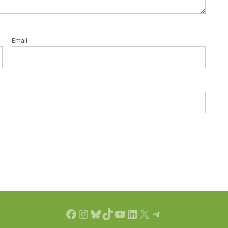
Email
Facebook
Instagram
Bluesky
TikTok
YouTube
LinkedIn
X
Telegram