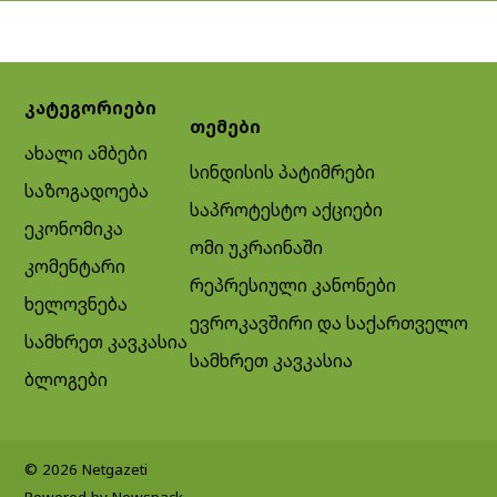
კატეგორიები
თემები
ახალი ამბები
სინდისის პატიმრები
საზოგადოება
საპროტესტო აქციები
ეკონომიკა
ომი უკრაინაში
კომენტარი
რეპრესიული კანონები
ხელოვნება
ევროკავშირი და საქართველო
სამხრეთ კავკასია
სამხრეთ კავკასია
ბლოგები
© 2026 Netgazeti