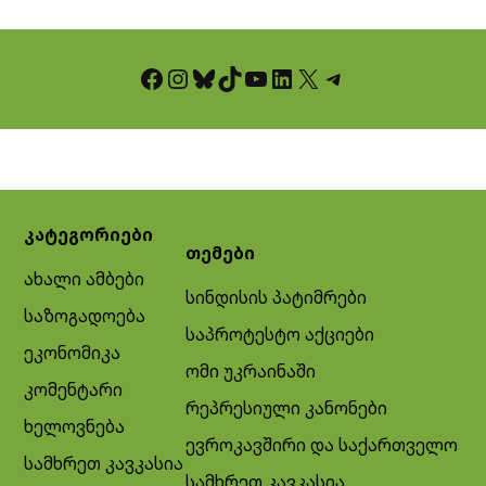
Facebook
Instagram
Bluesky
TikTok
YouTube
LinkedIn
X
Telegram
კატეგორიები
თემები
ახალი ამბები
სინდისის პატიმრები
საზოგადოება
საპროტესტო აქციები
ეკონომიკა
ომი უკრაინაში
კომენტარი
რეპრესიული კანონები
ხელოვნება
ევროკავშირი და საქართველო
სამხრეთ კავკასია
სამხრეთ კავკასია