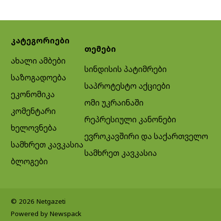
კატეგორიები
თემები
ახალი ამბები
სინდისის პატიმრები
საზოგადოება
საპროტესტო აქციები
ეკონომიკა
ომი უკრაინაში
კომენტარი
რეპრესიული კანონები
ხელოვნება
ევროკავშირი და საქართველო
სამხრეთ კავკასია
სამხრეთ კავკასია
ბლოგები
© 2026 Netgazeti
Powered by Newspack