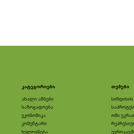
კატეგორიები
თემები
ახალი ამბები
სინდისის
საზოგადოება
საპროტეს
ეკონომიკა
ომი უკრა
კომენტარი
რეპრესიუ
ხელოვნება
ევროკავშ