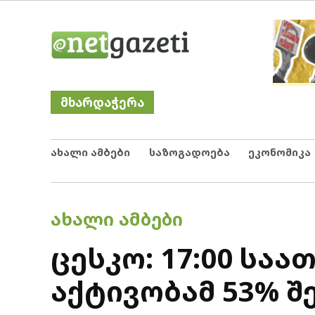
Skip
Netgazeti
ნეტგაზეთი
to
content
მხარდაჭერა
ახალი ამბები
საზოგადოება
ეკონომიკა
POSTED
ᲐᲮᲐᲚᲘ ᲐᲛᲑᲔᲑᲘ
IN
ცესკო: 17:00 სა
აქტივობამ 53% შ