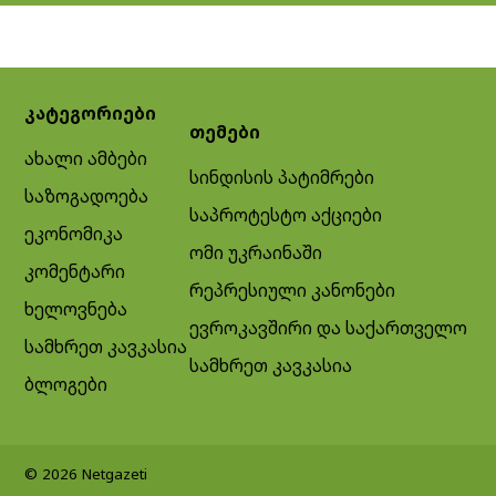
კატეგორიები
თემები
ახალი ამბები
სინდისის პატიმრები
საზოგადოება
საპროტესტო აქციები
ეკონომიკა
ომი უკრაინაში
კომენტარი
რეპრესიული კანონები
ხელოვნება
ევროკავშირი და საქართველო
სამხრეთ კავკასია
სამხრეთ კავკასია
ბლოგები
© 2026 Netgazeti