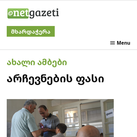
Skip
Netgazeti
to
content
მხარდაჭერა
Menu
POSTED
ᲐᲮᲐᲚᲘ ᲐᲛᲑᲔᲑᲘ
IN
არჩევნების ფასი