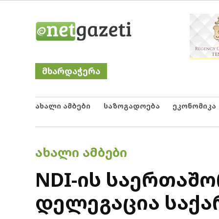
Skip
Netgazeti
ნეტგაზეთი
to
content
მხარდაჭერა
ახალი ამბები
საზოგადოება
ეკონომიკა
POSTED
ᲐᲮᲐᲚᲘ ᲐᲛᲑᲔᲑᲘ
IN
NDI-ის საერთაშ
დელეგაცია საქ