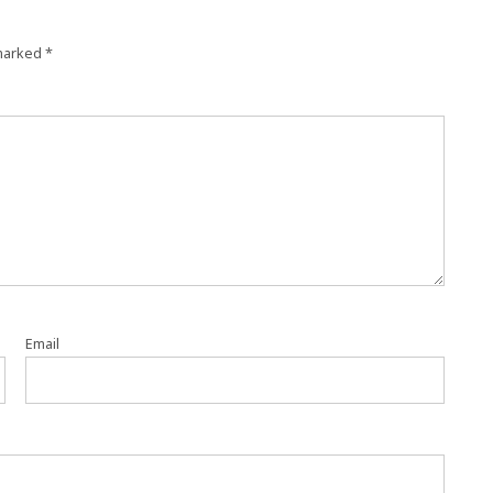
 marked
*
Email