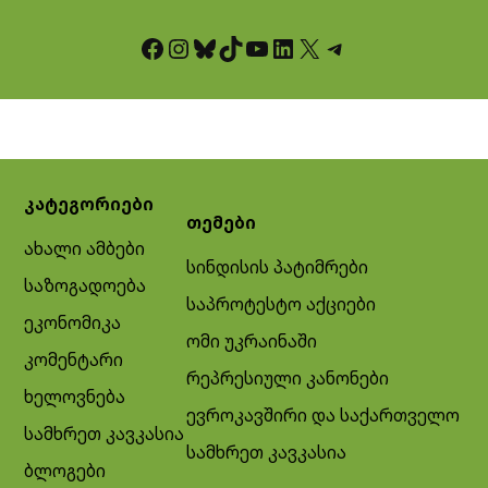
Facebook
Instagram
Bluesky
TikTok
YouTube
LinkedIn
X
Telegram
კატეგორიები
თემები
ახალი ამბები
სინდისის პატიმრები
საზოგადოება
საპროტესტო აქციები
ეკონომიკა
ომი უკრაინაში
კომენტარი
რეპრესიული კანონები
ხელოვნება
ევროკავშირი და საქართველო
სამხრეთ კავკასია
სამხრეთ კავკასია
ბლოგები