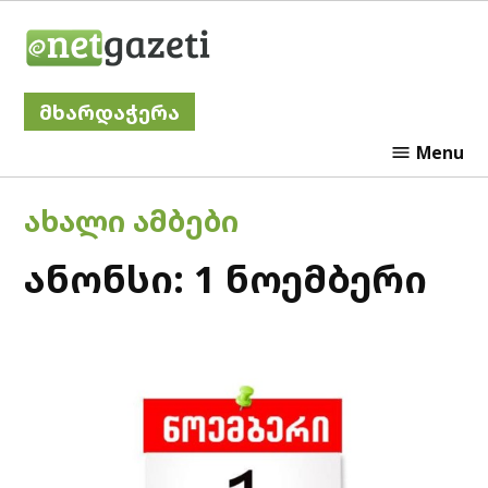
Skip
Netgazeti
to
content
მხარდაჭერა
Menu
POSTED
ᲐᲮᲐᲚᲘ ᲐᲛᲑᲔᲑᲘ
IN
ანონსი: 1 ნოემბერი