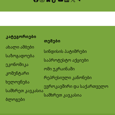
კატეგორიები
თემები
ახალი ამბები
სინდისის პატიმრები
საზოგადოება
საპროტესტო აქციები
ეკონომიკა
ომი უკრაინაში
კომენტარი
რეპრესიული კანონები
ხელოვნება
ევროკავშირი და საქართველო
სამხრეთ კავკასია
სამხრეთ კავკასია
ბლოგები