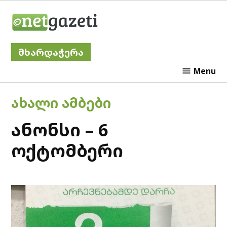
Skip
Netgazeti
to
content
მხარდაჭერა
Menu
POSTED
ᲐᲮᲐᲚᲘ ᲐᲛᲑᲔᲑᲘ
IN
ანონსი – 6
ოქტომბერი