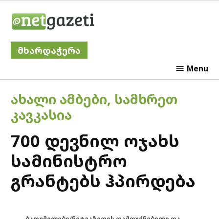
Skip
Netgazeti
to
content
მხარდაჭერა
Menu
POSTED
ᲐᲮᲐᲚᲘ ᲐᲛᲑᲔᲑᲘ
,
ᲡᲐᲛᲮᲠᲔᲗ
IN
ᲙᲐᲕᲙᲐᲡᲘᲐ
700 დევნილ ოჯახს
სამინისტრო
გრანტებს ჰპირდება
ბათუმელები/ნეტგაზეთის დამფუძნებელი და