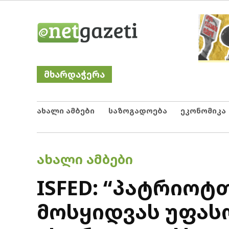
Skip
Netgazeti
ნეტგაზეთი
to
content
მხარდაჭერა
ახალი ამბები
საზოგადოება
ეკონომიკა
POSTED
ᲐᲮᲐᲚᲘ ᲐᲛᲑᲔᲑᲘ
IN
ISFED: “პატრიოტ
მოსყიდვას უფას