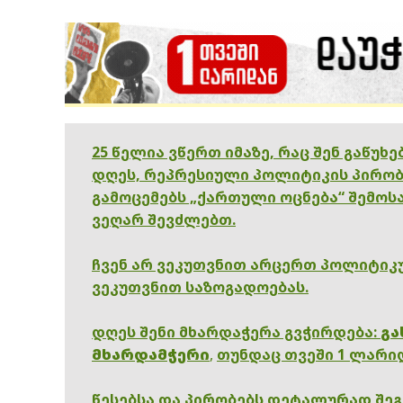
25 წელია ვწერთ იმაზე, რაც შენ გაწუხ
დღეს, რეპრესიული პოლიტიკის პირობ
გამოცემებს „ქართული ოცნება“ შემოსა
ვეღარ შევძლებთ.
ჩვენ არ ვეკუთვნით არცერთ პოლიტიკუ
ვეკუთვნით საზოგადოებას.
დღეს შენი მხარდაჭერა გვჭირდება:
გა
მხარდამჭერი
,
თუნდაც თვეში 1 ლარი
წესებსა და პირობებს დეტალურად შე