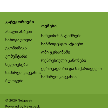
კატეგორიები
თემები
ახალი ამბები
სინდისის პატიმრები
საზოგადოება
საპროტესტო აქციები
ეკონომიკა
ომი უკრაინაში
კომენტარი
რეპრესიული კანონები
ხელოვნება
ევროკავშირი და საქართველო
სამხრეთ კავკასია
სამხრეთ კავკასია
ბლოგები
© 2026 Netgazeti
Powered by Newspack