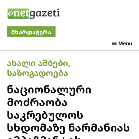
Skip
Netgazeti
to
content
მხარდაჭერა
Menu
POSTED
ᲐᲮᲐᲚᲘ ᲐᲛᲑᲔᲑᲘ
,
IN
ᲡᲐᲖᲝᲒᲐᲓᲝᲔᲑᲐ
ნაციონალური
მოძრაობა
საკრებულოს
სხდომაზე ნარმანიას