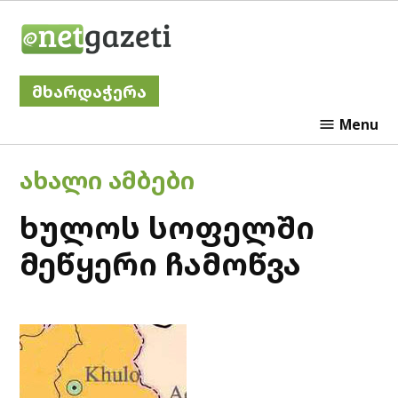
Skip
Netgazeti
to
content
მხარდაჭერა
Menu
POSTED
ᲐᲮᲐᲚᲘ ᲐᲛᲑᲔᲑᲘ
IN
ხულოს სოფელში
მეწყერი ჩამოწვა