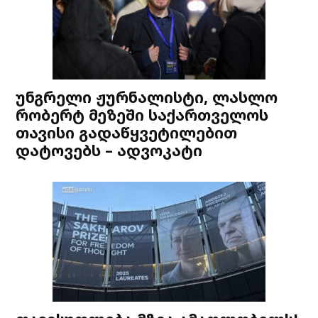
უნგრელი ჟურნალისტი, ლასლო
რობერტ მეზეში საქართველოს
თავისი გადაწყვეტილებით
დატოვებს – ადვოკატი